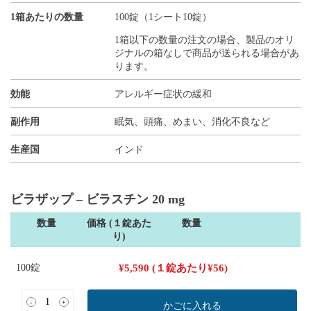
1箱あたりの数量
100錠（1シート10錠）
1箱以下の数量の注文の場合、製品のオリ
ジナルの箱なしで商品が送られる場合があ
ります。
効能
アレルギー症状の緩和
副作用
眠気、頭痛、めまい、消化不良など
生産国
インド
ビラザップ – ビラスチン 20 mg
数量
価格 (１錠あた
数量
り)
100錠
¥
5,590
(１錠あたり
¥
56
)
-
+
かごに入れる