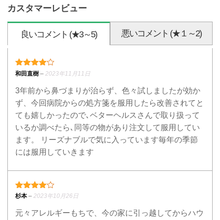
カスタマーレビュー
悪いコメント (★１～2)
良いコメント (★3～5)
4段階中
4
の評価
和田直樹
–
2023年11月11日
3年前から鼻づまりが治らず、色々試しましたが効か
ず、今回病院からの処方箋を服用したら改善されてと
ても嬉しかったので､ベターヘルスさんで取り扱って
いるか調べたら､同等の物があり注文して服用してい
ます。 リーズナブルで気に入っています毎年の季節
には服用していきます
4段階中
4
の評価
杉本
–
2023年10月26日
元々アレルギーもちで、今の家に引っ越してからハウ