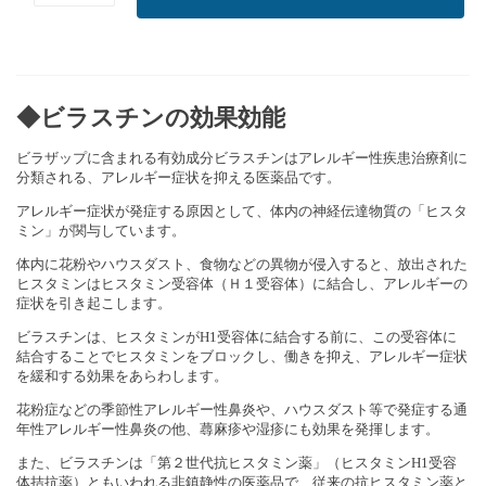
◆ビラスチンの効果効能
ビラザップに含まれる有効成分ビラスチンはアレルギー性疾患治療剤に
分類される、アレルギー症状を抑える医薬品です。
アレルギー症状が発症する原因として、体内の神経伝達物質の「ヒスタ
ミン」が関与しています。
体内に花粉やハウスダスト、食物などの異物が侵入すると、放出された
ヒスタミンはヒスタミン受容体（Ｈ１受容体）に結合し、アレルギーの
症状を引き起こします。
ビラスチンは、ヒスタミンがH1受容体に結合する前に、この受容体に
結合することでヒスタミンをブロックし、働きを抑え、アレルギー症状
を緩和する効果をあらわします。
花粉症などの季節性アレルギー性鼻炎や、ハウスダスト等で発症する通
年性アレルギー性鼻炎の他、蕁麻疹や湿疹にも効果を発揮します。
また、ビラスチンは「第２世代抗ヒスタミン薬」（ヒスタミンH1受容
体拮抗薬）ともいわれる非鎮静性の医薬品で、従来の抗ヒスタミン薬と