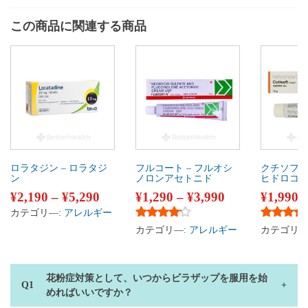
この商品に関連する商品
ロラタジン – ロラタジ
フルコート – フルオシ
クチソフト
ン
ノロンアセトニド
ヒドロコ
¥
2,190
–
¥
5,290
¥
1,290
–
¥
3,990
¥
1,990
カテゴリ―:
アレルギー
5段階中
4.00
の評価
5段階中
4
カテゴリ―:
アレルギー
カテゴリ―
花粉症対策として、いつからビラザップを服用を始
めればいいですか？