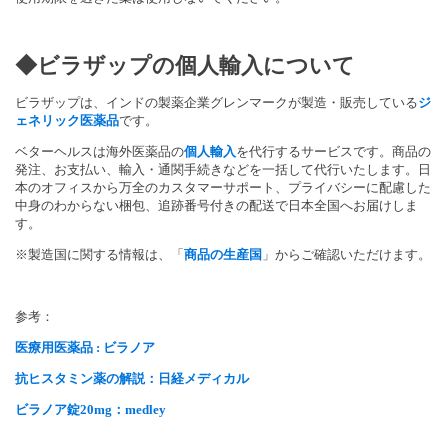
◆ビラザップの個人輸入について
ビラザップは、インドの製薬企業グレンマークが製造・
販売している
ジ
ェネリック医薬品
です。
ベターヘルスは海外医薬品の
個人輸入
を代行するサービスです。
商品の
発注、お支払い、輸入・
通関手続きなどを一括して代行いたします。
日
本のオフィスから万全のカスタマーサポート、
プライバシーに配慮した
中身のわからない梱包、
追跡番号付きの配送で日本全国へお届けしま
す。
※製造国に関する情報は、「
商品の生産国
」
からご確認いただけます。
参考：
医療用医薬品 : ビラノア
抗ヒスタミン薬の解説：日経メディカル
ビラノア錠20mg：medley